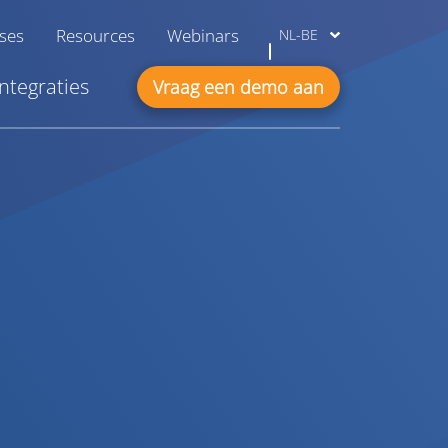
ases
Resources
Webinars
NL-BE
Integraties
Vraag een demo aan