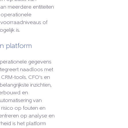
van meerdere entiteiten
operationele
s voorraadniveaus of
gelijk is.
én platform
 operationele gegevens
integreert naadloos met
 CRM-tools. CFO’s en
elangrijkste inzichten,
nderbouwd en
utomatisering van
 risico op fouten en
entreren op analyse en
arheid is het platform