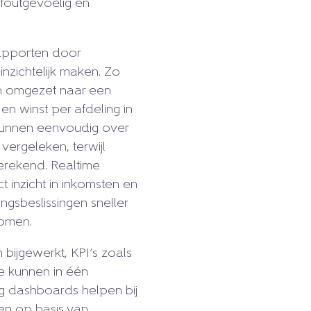
 foutgevoelig en
rapporten door
inzichtelijk maken. Zo
en omgezet naar een
n winst per afdeling in
 kunnen eenvoudig over
ergeleken, terwijl
erekend. Realtime
inzicht in inkomsten en
ngsbeslissingen sneller
omen.
bijgewerkt, KPI’s zoals
e kunnen in één
g dashboards helpen bij
en op basis van