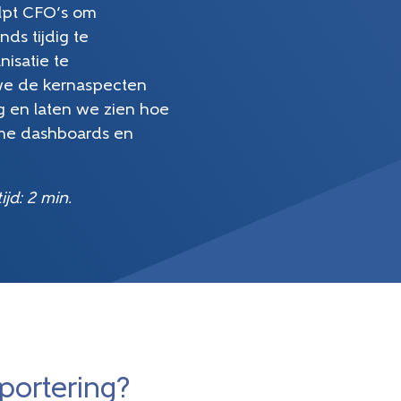
elpt CFO’s om
ds tijdig te
nisatie te
 we de kernaspecten
 en laten we zien hoe
mme dashboards en
jd: 2 min.
ortering?