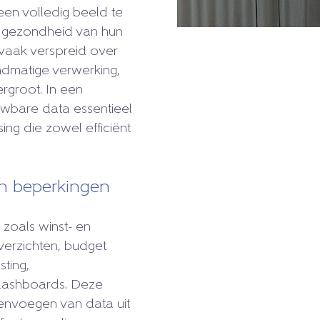
een volledig beeld te
le gezondheid van hun
n vaak verspreid over
dmatige verwerking,
rgroot. In een
uwbare data essentieel
ing die zowel efficiënt
un beperkingen
zoals winst- en
verzichten, budget
sting,
 dashboards. Deze
envoegen van data uit