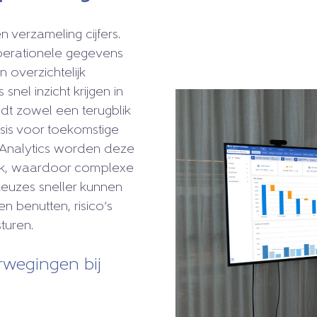
verzameling cijfers.
operationele gegevens
overzichtelijk
nel inzicht krijgen in
edt zowel een terugblik
sis voor toekomstige
tAnalytics worden deze
lijk, waardoor complexe
 keuzes sneller kunnen
 benutten, risico’s
turen.
rwegingen bij