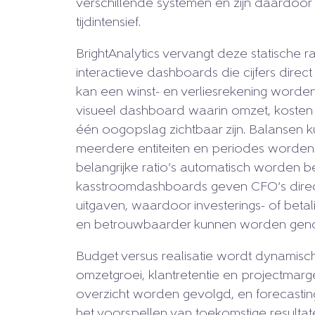
verschillende systemen en zijn daardoor
tijdintensief.
BrightAnalytics vervangt deze statische 
interactieve dashboards die cijfers direct 
kan een winst- en verliesrekening word
visueel dashboard waarin omzet, kosten e
één oogopslag zichtbaar zijn. Balansen
meerdere entiteiten en periodes worden v
belangrijke ratio’s automatisch worden b
kasstroomdashboards geven CFO’s direct 
uitgaven, waardoor investerings- of betali
en betrouwbaarder kunnen worden gen
Budget versus realisatie wordt dynamisch 
omzetgroei, klantretentie en projectmarg
overzicht worden gevolgd, en forecastin
het voorspellen van toekomstige resultat