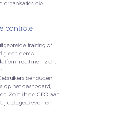
e organisaties die
e controle
uitgebreide training of
udig een demo
tform realtime inzicht
en
Gebruikers behouden
 is op het dashboard,
iten. Zo blijft de CFO aan
t bij datagedreven en