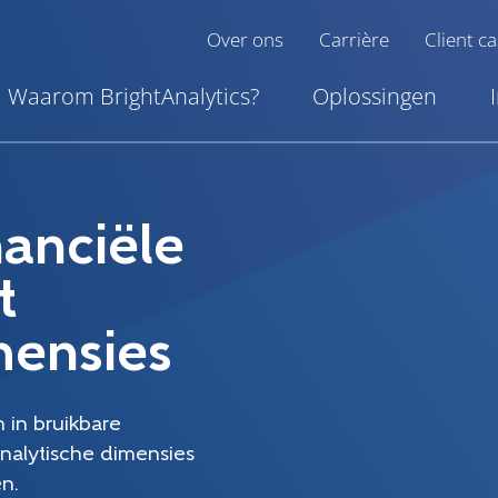
Over ons
Carrière
Client c
Waarom BrightAnalytics?
Oplossingen
nanciële
t
mensies
 in bruikbare
analytische dimensies
n.