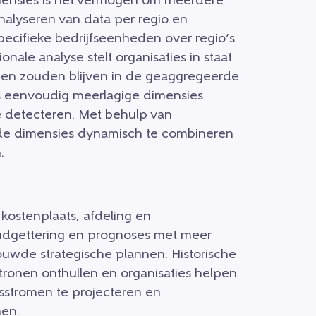
imensies is het vermogen om meerdere
nalyseren van data per regio en
pecifieke bedrijfseenheden over regio’s
ale analyse stelt organisaties in staat
rgen zouden blijven in de geaggregeerde
ers eenvoudig meerlagige dimensies
e detecteren. Met behulp van
ende dimensies dynamisch te combineren
.
kostenplaats, afdeling en
budgettering en prognoses met meer
bouwde strategische plannen. Historische
ronen onthullen en organisaties helpen
sstromen te projecteren en
nen.