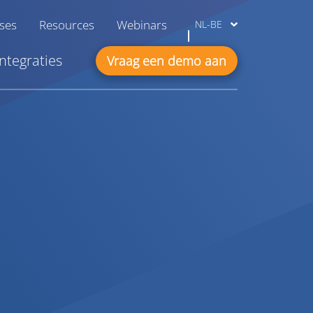
ases
Resources
Webinars
NL-BE
Integraties
Vraag een demo aan