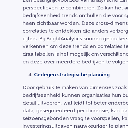
Een belangrijk voordeel van analytische d
perspectieven te combineren. Zo kan het a
bedrijfseenheid trends onthullen die voor s
heen zichtbaar worden. Deze cross-dimension
correlaties te ontdekken die anders verbo
cijfers. Bij BrightAnalytics kunnen gebruik
verkennen om deze trends en correlaties t
draaitabellen is het mogelijk om verschill
en deze over meerdere bedrijven te volgen
Gedegen strategische planning
Door gebruik te maken van dimensies zoals 
bedrijfseenheid kunnen organisaties hun 
detail uitvoeren, wat leidt tot beter onder
data, gesegmenteerd per dimensie, kan pat
seizoensgebonden vraag te voorspellen, ka
investeringsuitgaven nauwkeuriger te plan