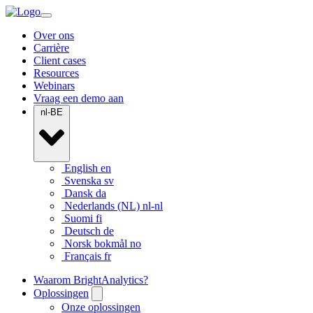
Over ons
Carrière
Client cases
Resources
Webinars
Vraag een demo aan
nl-BE
English
en
Svenska
sv
Dansk
da
Nederlands (NL)
nl-nl
Suomi
fi
Deutsch
de
Norsk bokmål
no
Français
fr
Waarom BrightAnalytics?
Oplossingen
Onze oplossingen