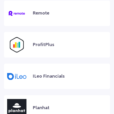
Remote
ProfitPlus
ILeo Financials
Planhat