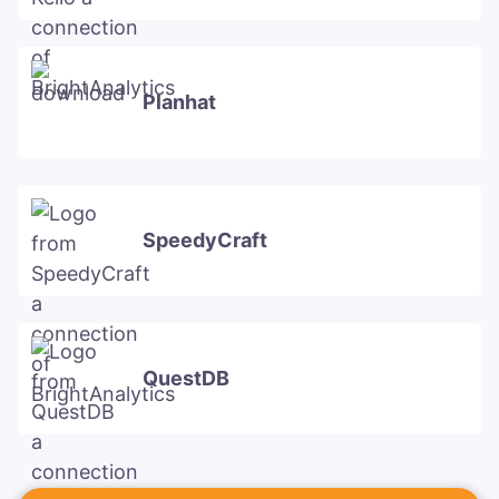
Planhat
SpeedyCraft
QuestDB