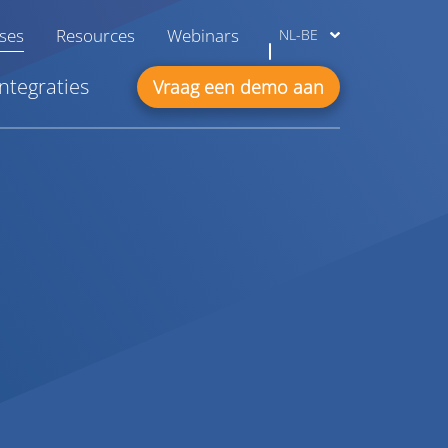
ases
Resources
Webinars
NL-BE
Integraties
Vraag een demo aan