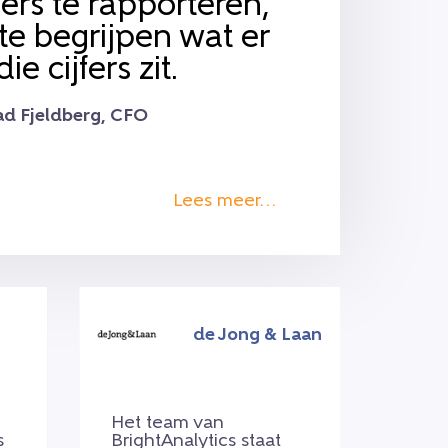
fers te rapporteren,
e begrijpen wat er
ie cijfers zit.
Vad Fjeldberg, CFO
Lees meer…
de Jong & Laan
Het team van
s
BrightAnalytics staat