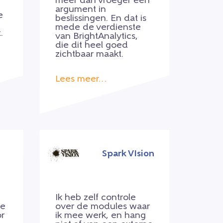
meer dan vroeger een
argument in
e
beslissingen. En dat is
mede de verdienste
.
van BrightAnalytics,
die dit heel goed
zichtbaar maakt.
Lees meer…
Spark VIsion
Ik heb zelf controle
de
over de modules waar
r
ik mee werk, en hang