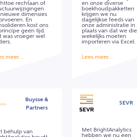
chttoe rechtaan of
en onze diverse
uctuurwijzigingen
boekhoudpakketten
 nieuwe dimensies
krijgen we nu
orvoeren. En
dagelijkse feeds van
nsolideren kost ons
onze administratie in
principe geen tijd.
plaats van dat we die
t was vroeger wel
wekelijks moeten
ders.
importeren via Excel.
es meer…
Lees meer…
Buysse &
SEVR
Partners
Met BrightAnalytics
t behulp van
hebben we nu een