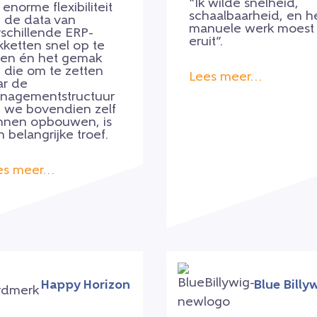
“
Ik wilde snelheid,
enorme flexibiliteit
schaalbaarheid, en h
 de data van
manuele werk moest
rschillende ERP-
eruit”.
kketten snel op te
den én het gemak
 die om te zetten
Lees meer…
ar de
nagementstructuur
e we bovendien zelf
nnen opbouwen, is
 belangrijke troef.
es meer…
Happy Horizon
Blue Billy