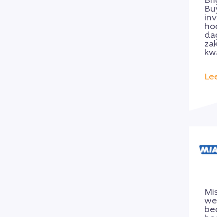
Bri
Bu
in
ho
da
zak
kwa
Le
Mi
we
be