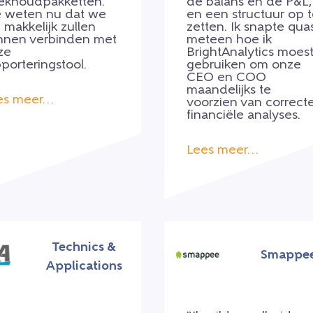
ekhoudpakketten.
de balans en de P&L,
 weten nu dat we
en een structuur op 
 makkelijk zullen
zetten. Ik snapte quas
nnen verbinden met
meteen hoe ik
ze
BrightAnalytics moes
porteringstool.
gebruiken om onze
CEO en COO
maandelijks te
es meer…
voorzien van correct
financiële analyses.
Lees meer…
Technics &
Smappe
Applications