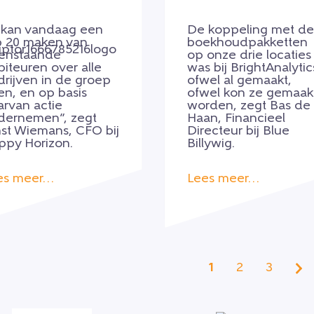
k kan vandaag een
De koppeling met de
p 20 maken van
boekhoudpakketten
enstaande
op onze drie locaties
iteuren over alle
was bij BrightAnalytic
drijven in de groep
ofwel al gemaakt,
en, en op basis
ofwel kon ze gemaak
arvan actie
worden, zegt Bas de
dernemen”, zegt
Haan, Financieel
nst Wiemans, CFO bij
Directeur bij Blue
ppy Horizon.
Billywig.
es meer…
Lees meer…
1
2
3