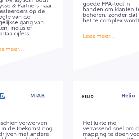
ghtAnalytics houdt
goede FPA-tool in
ysse & Partners haar
handen om klanten t
vesteerders op de
beheren, zonder dat
ogte van de
het te complex wordt
gelijkse gang van
en, inclusief
rtaalcijfers.
Lees meer…
es meer…
MIAB
Helio
sschien verwerven
Het lukte me
 in de toekomst nog
verrassend snel om 
drijven met andere
mapping te doen voo