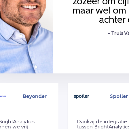
zozeer om cij
maar wel om t
achter d
– Truls 
Beyonder
Spotler
BrightAnalytics
Dankzij de integratie
nnen we vrij
tussen BrightAnalytic