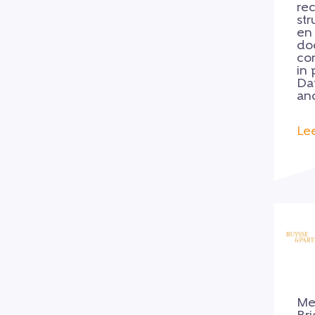
re
str
en
do
co
in 
Da
an
Le
Me