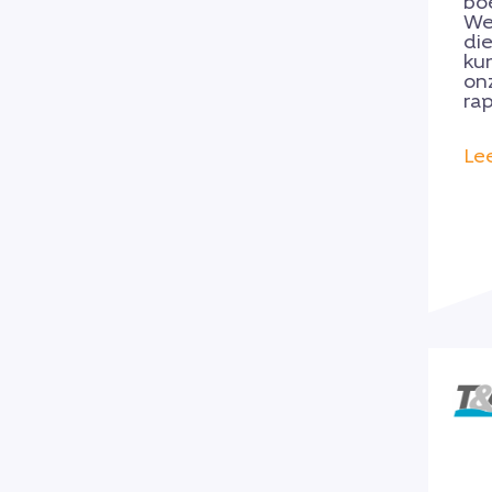
bo
We
die
ku
on
rap
Le