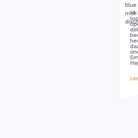
“I
to
op
deb
be
he
da
on
Er
Ha
Le