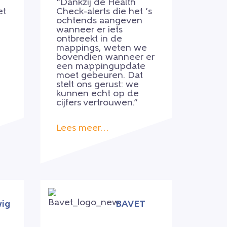
“Dankzij de Health
et
Check-alerts die het ’s
ochtends aangeven
wanneer er iets
ontbreekt in de
mappings, weten we
bovendien wanneer er
een mappingupdate
moet gebeuren. Dat
stelt ons gerust: we
kunnen echt op de
cijfers vertrouwen.”
Lees meer…
wig
BAVET