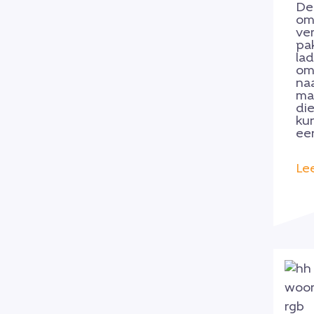
De 
om
ve
pa
la
om
na
ma
di
ku
een
Le