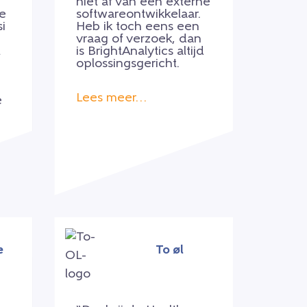
niet af van een externe
te
softwareontwikkelaar.
i
Heb ik toch eens een
vraag of verzoek, dan
t
is BrightAnalytics altijd
oplossingsgericht.
Lees meer…
e
e
To øl